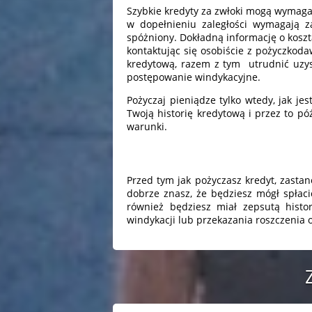
Szybkie kredyty za zwłoki mogą wymagać
w dopełnieniu zaległości wymagają z
spóżniony. Dokładną informację o kosz
kontaktując się osobiście z pożyczkod
kredytową, razem z tym utrudnić uzy
postępowanie windykacyjne.
Pożyczaj pieniądze tylko wtedy, jak je
Twoją historię kredytową i przez to p
warunki.
Przed tym jak pożyczasz kredyt, zasta
dobrze znasz, że będziesz mógł spłaci
również będziesz miał zepsutą histo
windykacji lub przekazania roszczenia o