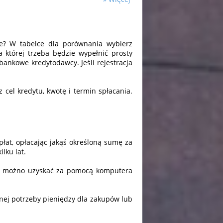
ie? W tabelce dla porównania wybierz
 której trzeba będzie wypełnić prosty
 bankowe kredytodawcy. Jeśli rejestracja
z cel kredytu, kwotę i termin spłacania.
płat, opłacając jakąś określoną sumę za
lku lat.
wki możno uzyskać za pomocą komputera
nej potrzeby pieniędzy dla zakupów lub