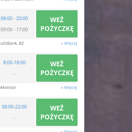
08:00 - 20:00
WEŹ
POŻYCZKĘ
09:00 - 17:00
MultiBank, BZ
» Więcej
8:00-18:00
WEŹ
POŻYCZKĘ
-
foMonitor
» Więcej
08:00-22:00
WEŹ
POŻYCZKĘ
-
» Więcej