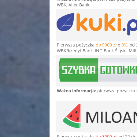
WBK, Alior Bank
Pierwsza pożyczka
do 5000 zł
o
0%
, od
WBK/Kredyt Bank, ING Bank Śląski, Mill
Ważna informacja:
pierwsza pożyczka
Pierwsza pożyczka
do 3000 zł
, od 22 do