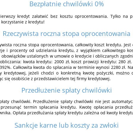
Bezpłatnie chwilówki 0%
ierwszy kredyt załatwić bez kosztu oprocentowania. Tylko na 
korzystanie z kredytu!
Rzeczywista roczna stopa oprocentowania
ywista roczna stopa oprocentowania, całkowity koszt kredytu. Jes
je i procenty od udzielania kredytu, z wyjątkiem całkowitego kos
 obowiązków ustalonych w umowie o kredycie i obliczanych zgodn
bliczania: kwota kredytu: 2000 zł, koszt prowizji kredytu: 280 zł, 
= 392%. Całkowita kwota do spłacania w terminie wynosi 2280 zł. N
 kredytowej, jeżeli chodzi o konkretną kwotę pożyczki, możno d
 się osobiście z przedstawicielem tej firmy kredytowej.
Przedłużenie spłaty chwilówki
łaty chwilówki. Przedłużenie spłaty chwilówki nie jest automatycz
przesunąć termin spłacania kredytu. Kwotę opłacania przedłu
nika. Opłata przedłużania spłaty kredytu zależna od kwoty kredyt
Sankcje karne lub koszty za zwłoki