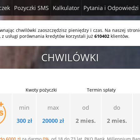
czek
Pozyczki SMS
Kalkulator
Pytania i Odpowiedzi
nając chwilówki zaoszczędzisz pieniędzy i czas. Na naszej stroni
 z usługi porównania kredytów korzystali już
610402
klientów.
CHWILÓWKI
Kwoty pożyczki
Termin spłaty
min
max
od
do
300 zł
20000 zł
2 mies.
2 mies.
do 6000 zł
za darmo
0%
, od 18 do 73 lat, PKO Bank, Millennium Ba