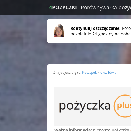
4
POZYCZKI
Porównywarka poży
Kontynuuj oszczędzanie!
Porów
bezpłatnie 24 godziny na dobę,
Znajdujesz się tu:
Początek
»
Chwilówki
Ważna informacja:
pierwsza pożyczka