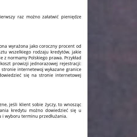
pierwszy raz możno załatwić pieniędze
t ona wyrażona jako coroczny procent od
ztu wszelkiego rodzaju kredytów, jakie
ie z normamy Polskiego prawa. Przykład
koszt prowizji jednorazowej rejestracji:
a stronie internetewoj wykazane granice
owiedzieć się na stronie internetowej
ne, jeśli klient sobie życzy, to wnosząc
żania kredytu możno dowiedzieć się u
u i wyboru terminu przedłużania.