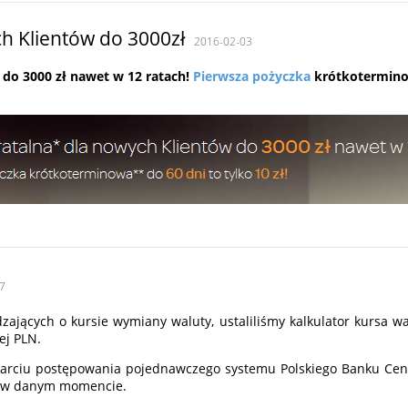
h Klientów do 3000zł
2016-02-03
 do 3000 zł nawet w 12 ratach!
Pierwsza pożyczka
krótkoterminow
7
ających o kursie wymiany waluty, ustaliliśmy kalkulator kursa wa
ej PLN.
parciu postępowania pojednawczego systemu Polskiego Banku Cent
m w danym momencie.