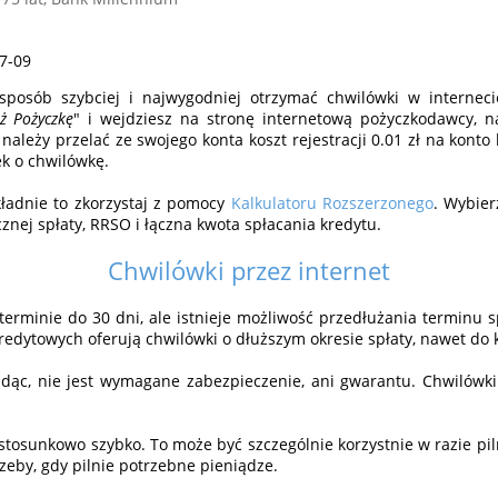
07-09
 sposób szybciej i najwygodniej otrzymać chwilówki w internec
ż Pożyczkę
" i wejdziesz na stronę internetową pożyczkodawcy, na
, należy przelać ze swojego konta koszt rejestracji 0.01 zł na konto
k o chwilówkę.
kładnie to zkorzystaj z pomocy
Kalkulatoru Rozszerzonego
. Wybier
znej spłaty, RRSO i łączna kwota spłacania kredytu.
Chwilówki przez internet
 terminie do 30 dni, ale istnieje możliwość przedłużania terminu s
redytowych oferują chwilówki o dłuższym okresie spłaty, nawet do ki
idąc, nie jest wymagane zabezpieczenie, ani gwarantu. Chwiló
tosunkowo szybko. To może być szczególnie korzystnie w razie pil
zeby, gdy pilnie potrzebne pieniądze.