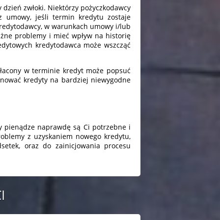
y dzień zwłoki. Niektórzy pożyczkodawcy
 umowy, jeśli termin kredytu zostaje
 kredytodawcy, w warunkach umowy i/lub
ażne problemy i mieć wpływ na historię
redytowych kredytodawca może wszcząć
espłacony w terminie kredyt może popsuć
ponować kredyty na bardziej niewygodne
dy pienądze naprawdę są Ci potrzebne i
 problemy z uzyskaniem nowego kredytu,
setek, oraz do zainicjowania procesu
I