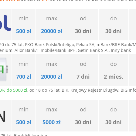
min
max
od
do
500 zł
20000 zł
30 dni
30 dni
 20 do 75 lat, PKO Bank Polski/Inteligo, Pekao SA, mBank/BRE Bank/
enium, Alior Bank/T-mobile/Bank BPH, Getin Bank S.A., Inny bank
min
max
od
do
700 zł
20000 zł
7 dni
2 mies.
0% do 5000 zł
, od 18 do 75 lat, BIK, Krajowy Rejestr Długów, BIG In
min
max
od
do
500 zł
5000 zł
30 dni
30 dni
 75 lat, Bank Millennium