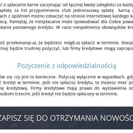
 o spłacanie karne zaczynając od łącznej kwoty zaległości za każd
apłatę za list przypomnienia i/lub jednorazową opłatę karną z
tach z opóźnień możno zobaczyć na stronie internetowej każdego
awcą. Pamiętaj, że niespłacanie może spowodować dla Ciebie pow
skanie ponownego kredytu. W razie niespełnienia obowiązków k
steś przekonany(-a), że będziesz mógł(-a) spłacić w terminie. Ni
óźniej będzie trudniej pożyczyć, lub firmy kredytowe mogą zapro
Pożyczenie z odpowiedzialnością
nów się czy jest to konieczne. Pożyczaj wyłącznie w wypadkach, g
ć kredyt w terminie. Jeśli nie spłacisz kredytu, to możesz mieć
rię kredytową. Firmy kredytowe mają prawo do wystawienia od
sobom trzecim, jeśli kredyt nie będzie spłacony w terminie.
ZAPISZ SIĘ DO OTRZYMANIA NOWOŚC