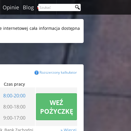
Opinie
Blog
Polski
e internetowej cała informacja dostępna
Rozszerzony kalkułator
Czas pracy
8:00-20:00
WEŹ
8:00-18:00
POŻYCZKĘ
9:00-17:00
nk, Bank Zachodni
» Więcej