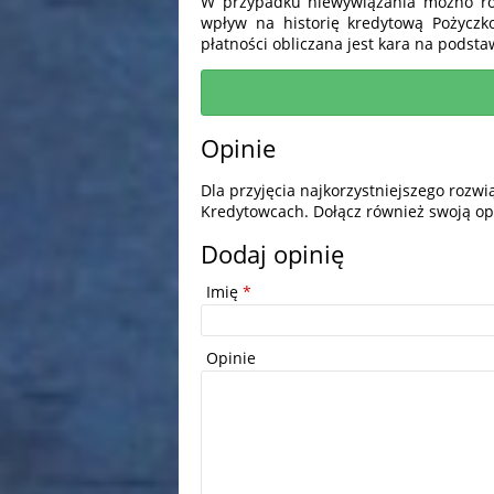
W przypadku niewywiązania możno roz
wpływ na historię kredytową Pożycz
płatności obliczana jest kara na podstaw
Opinie
Dla przyjęcia najkorzystniejszego rozw
Kredytowcach. Dołącz również swoją op
Dodaj opinię
Imię
*
Opinie