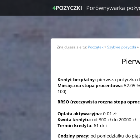
4
POZYCZKI
Porównywarka poży
Znajdujesz się tu:
Początek
»
Szybkie pożyczki
»
Pierw
Kredyt bezpłatny:
pierwsza pożyczka d
Miesięczna stopa procentowa:
52.05 %
100)
RRSO (rzeczywista roczna stopa opro
Opłata aktywacyjna:
0.01 zł
Kwota kredytu:
od 300 zł do 20000 zł
Termin kredytu:
61 dni
Godziny pracy
: od poniedziałku do piąt