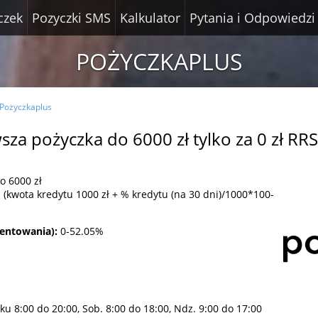
czek
Pozyczki SMS
Kalkulator
Pytania i Odpowiedzi
POŻYCZKAPLUS
Pożyczkaplus
sza pożyczka do 6000 zł tylko za 0 zł R
o 6000 zł
 (kwota kredytu 1000 zł + % kredytu (na 30 dni)/1000*100-
centowania):
0-52.05%
ku 8:00 do 20:00, Sob. 8:00 do 18:00, Ndz. 9:00 do 17:00