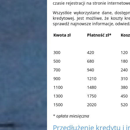
czasie rejestracji na stronie interneto
Wszystkie wykorzystane dane, dostępn
kredytowej. Jest możliwe, że koszty kr
sprawdź najnowsze informacje, odwiedz
Kwota zł
Płatność zł*
Kosz
300
420
120
500
680
180
700
940
240
900
1210
310
1100
1480
380
1300
1750
450
1500
2020
520
* opłata miesięczna
Przedłużenie kredytu i 