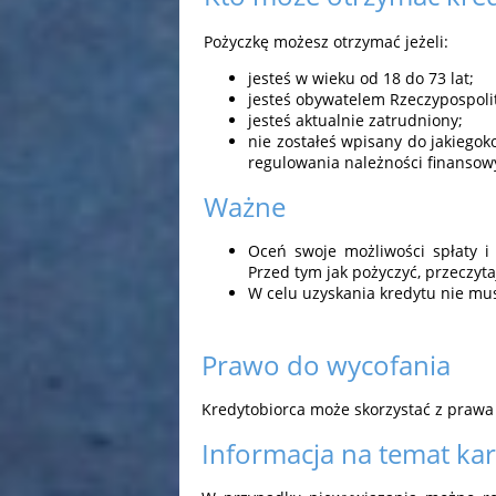
Pożyczkę możesz otrzymać jeżeli:
jesteś w wieku od 18 do 73 lat;
jesteś obywatelem Rzeczypospolite
jesteś aktualnie zatrudniony;
nie zostałeś wpisany do jakiego
regulowania należności finansow
Ważne
Oceń swoje możliwości spłaty i 
Przed tym jak pożyczyć, przeczyta
W celu uzyskania kredytu nie mu
Prawo do wycofania
Kredytobiorca może skorzystać z prawa
Informacja na temat ka