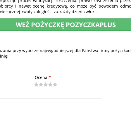
począć proces windykacji roszczenia, prawo zastrzeżenia przek
kobiorcy i nawet ocenę kredytową, co może być powodem odm
ie łącznej kwoty zaległości za każdy dzień zwłoki.
WEŹ POŻYCZKĘ POZYCZKAPLUS
iązania przy wyborze najwygodniejszej dla Państwa firmy pożyczkoda
inię!
Ocena
*