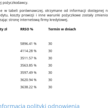
wej pożyczkodawcy.
e w tabeli porównawczej, otrzymane od informacji dostępnej na
edytu, koszty prowizji i inne warunki pożyczkowe zostały zmienio
ając stronę internetową firmy kredytowej.
ty zł
RRSO %
Termin w dniach
5896.41 %
30
4114.28 %
30
3511.57 %
30
3563.85 %
30
3597.49 %
30
3620.94 %
30
3638.22 %
30
informacja polityki odnowienia