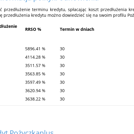
przedłużenie terminu kredytu, spłacając koszt przedłużenia kre
ę przedłużenia kredytu możno dowiedzieć się na swoim profilu Poż
dłużenie
RRSO %
Termin w dniach
5896.41 %
30
4114.28 %
30
3511.57 %
30
3563.85 %
30
3597.49 %
30
3620.94 %
30
3638.22 %
30
dyt
Pożyczkaplus