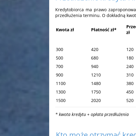
Kredytobiorca ma prawo zaproponować 
przedłużenia terminu. O dokładną kwot
Prze
Kwota zł
Płatność zł*
zł
300
420
120
500
680
180
700
940
240
900
1210
310
1100
1480
380
1300
1750
450
1500
2020
520
* kwota kredytu + opłata przedłużenia
Kto może otrzymać kre