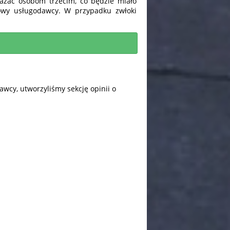
azać osobom trzecim, co będzie miało
owy usługodawcy. W przypadku zwłoki
wcy, utworzyliśmy sekcję opinii o