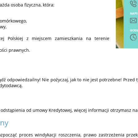
żda osoba fizyczna, która:
komórkowego,
wy,
tej Polskiej z miejscem zamieszkania na terenie
ości prawnych.
dź odpowiedzailny! Nie pożyczaj, jak to nie jest potrzebne! Przed 
edytodawcą.
 odstąpienia od umowy Kredytowej, więcej informacji otrzymasz na
rny
począć proces windykacji roszczenia, prawo zastrzeżenia przek