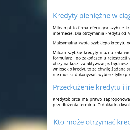
Kredyty pieniężne w cią
Miloan.pl to firma oferująca szybkie 
internecie. Dla otrzymania kredytu od
Maksymalna kwota szybkiego kredytu od 
Miloan szybkie kredyty możno załatwić
formularz i po zakończeniu rejestracji
otrzyma koszt za aktywizację, będziesz
wniosek o kredyt, to za chwilę żądana 
nie musisz dokonywać, wybierz tylko po
Przedłużenie kredytu i 
Kredytobiorca ma prawo zaproponować 
przedłużenia terminu. O dokładną kwot
Kto może otrzymać kre