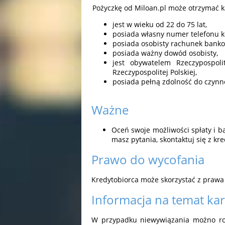
Pożyczkę od Miloan.pl może otrzymać ka
jest w wieku od 22 do 75 lat,
posiada własny numer telefonu 
posiada osobisty rachunek banko
posiada ważny dowód osobisty,
jest obywatelem Rzeczypospoli
Rzeczypospolitej Polskiej,
posiada pełną zdolność do czynn
Ważne
Oceń swoje możliwości spłaty i bą
masz pytania, skontaktuj się z kr
Prawo do wycofania
Kredytobiorca może skorzystać z prawa
Informacja na temat ka
W przypadku niewywiązania możno roz