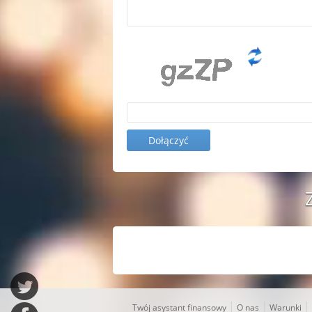
|
|
|
Twój asystant finansowy
O nas
Warunki