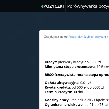
4
POZYCZKI
Porównywarka poży
Znajdujesz się tu:
Początek
»
Szybkie pożyczki
»
Kredyt:
pierwszy kredyt do 3000 zł
Miesięczna stopa procentowa:
10% (kw
RRSO (rzeczywista roczna stopa opro
Opłata aktywacyjna:
0.01 zł
Kwota kredytu:
od 500 zł do 5000 zł
Termin kredytu:
30 dni
Godziny pracy
: Poniedziałek - Piątek: 8
Ograniczenia wiekowe:
od 21 do 75 lat