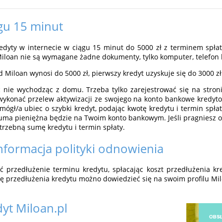
gu 15 minut
kredyty w internecie w ciągu 15 minut do 5000 zł z terminem spła
 Miloan nie są wymagane żadne dokumenty, tylko komputer, telefo
Miloan wynosi do 5000 zł, pierwszy kredyt uzyskuje się do 3000 zł
 nie wychodząc z domu. Trzeba tylko zarejestrować się na stron
 wykonać przelew aktywizacji ze swojego na konto bankowe kredyto
 mógł/a ubiec o szybki kredyt, podając kwotę kredytu i termin spła
suma pieniężna będzie na Twoim konto bankowym. Jeśli pragniesz ot
trzebną sumę kredytu i termin spłaty.
informacja polityki odnowienia
przedłużenie terminu kredytu, spłacając koszt przedłużenia kre
ę przedłużenia kredytu możno dowiedzieć się na swoim profilu Mil
dyt
Miloan.pl