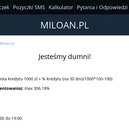
czek
Pozyczki SMS
Kalkulator
Pytania i Odpowiedzi
MILOAN.PL
Miloan.pl
Jesteśmy dumni!
ota kredytu 1000 zł + % kredytu (na 30 dni)/1000*100-100)
centowania):
max 306.18%
:00 dо 19:00