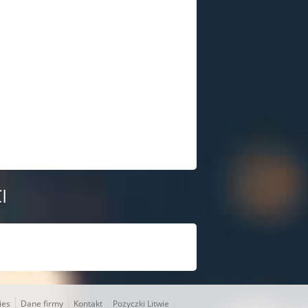
I
|
|
|
|
ies
Dane firmy
Kontakt
Pożyczki Litwie