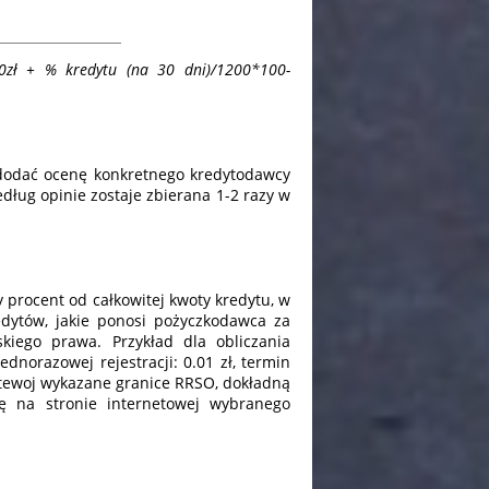
0zł + % kredytu (na 30 dni)/1200*100-
 dodać ocenę konkretnego kredytodawcy
dług opinie zostaje zbierana 1-2 razy w
 procent od całkowitej kwoty kredytu, w
edytów, jakie ponosi pożyczkodawca za
iego prawa. Przykład dla obliczania
ednorazowej rejestracji: 0.01 zł, termin
netewoj wykazane granice RRSO, dokładną
ię na stronie internetowej wybranego