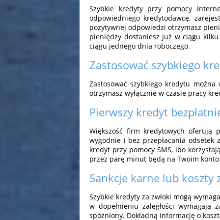
Szybkie kredyty przy pomocy intern
odpowiedniego kredytodawcę, zarejest
pozytywnej odpowiedzi otrzymasz pien
pieniędzy dostaniesz już w ciągu kilk
ciągu jednego dnia roboczego.
Zastosować szybkiego kr
Zastosować szybkiego kredytu można w
otrzymasz wyłącznie w czasie pracy kr
Pierwszy kredyt bezpłatni
Większość firm kredytowych oferują p
wygodnie i bez przepłacania odsetek z
kredyt przy pomocy SMS, ibo korzystają
przez parę minut będą na Twoim kont
Sankcje karne lub koszty 
Szybkie kredyty za zwłoki mogą wymagać
w dopełnieniu zaległości wymagają z
spóżniony. Dokładną informację o kosz