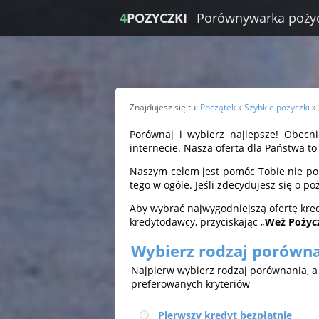
4
POZYCZKI
Porównywarka poży
Znajdujesz się tu:
Początek
»
Szybkie pożyczki
»
Porównaj i wybierz najlepsze! Obecni
internecie. Nasza oferta dla Państwa t
Naszym celem jest pomóc Tobie nie pomy
tego w ogóle. Jeśli zdecydujesz się o 
Aby wybrać najwygodniejszą ofertę kre
kredytodawcy, przyciskając „
Weż Pożyc
Wybierz rodzaj porówn
Najpierw wybierz rodzaj porównania, 
preferowanych kryteriów
Pierwszy kredyt bezpłatnie