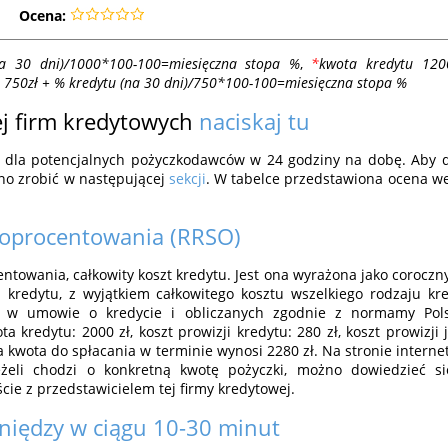
Ocena:
a 30 dni)/1000*100-100=miesięczna stopa %
,
*
kwota kredytu 120
 750zł + % kredytu (na 30 dni)/750*100-100=miesięczna stopa %
j firm kredytowych
naciskaj tu
-y) dla potencjalnych pożyczkodawców w 24 godziny na dobę. Aby
żno zrobić w następującej
sekcji
. W tabelce przedstawiona ocena we
 oprocentowania (RRSO)
ntowania, całkowity koszt kredytu. Jest ona wyrażona jako coroczny
a kredytu, z wyjątkiem całkowitego kosztu wszelkiego rodzaju kr
h w umowie o kredycie i obliczanych zgodnie z normamy Polsk
a kredytu: 2000 zł, koszt prowizji kredytu: 280 zł, koszt prowizji j
a kwota do spłacania w terminie wynosi 2280 zł. Na stronie inter
eżeli chodzi o konkretną kwotę pożyczki, możno dowiedzieć s
cie z przedstawicielem tej firmy kredytowej.
niędzy w ciągu 10-30 minut