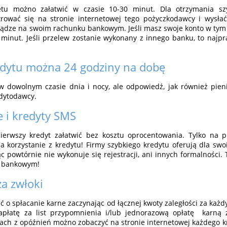
etu możno załatwić w czasie 10-30 minut. Dla otrzymania sz
rować się na stronie internetowej tego pożyczkodawcy i wysła
iądze na swoim rachunku bankowym. Jeśli masz swoje konto w tym
u minut. Jeśli przelew zostanie wykonany z innego banku, to naj
edytu można 24 godziny na dobę
 dowolnym czasie dnia i nocy, ale odpowiedź, jak również pieni
edytodawcy.
e i kredyty SMS
ierwszy kredyt załatwić bez kosztu oprocentowania. Tylko na 
a korzystanie z kredytu! Firmy szybkiego kredytu oferują dla swo
c powtórnie nie wykonuje się rejestracji, ani innych formalności. 
o bankowym!
za zwłoki
 o spłacanie karne zaczynając od łącznej kwoty zaległości za każd
apłatę za list przypomnienia i/lub jednorazową opłatę karną z
tach z opóźnień możno zobaczyć na stronie internetowej każdego