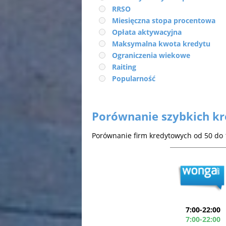
RRSO
Miesięczna stopa procentowa
Opłata aktywacyjna
Maksymalna kwota kredytu
Ograniczenia wiekowe
Raiting
Popularność
Porównanie szybkich kr
Porównanie firm kredytowych od 50 do 1
7:00-22:00
7:00-22:00