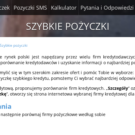
czek
Pozyczki SMS
Kalkulator
Pytania i Odpowiedzi
SZYBKIE POŻYCZKI
Szybkie pożyczki
e rynek polski jest napędzany przez wielu firm kredytodawczyc
o porównanie kredytodawców i uzyskanie informacji o najbardziej p
lić się w tym szerokim zakresie ofert i pomóc Tobie w wyborze: c
pożyczkę szybkiego kredytu, pomożemy Ci wybrać najbardziej odpow
dytową, proponujemy porównanie firm kredytowych. „
Szczegóły
” o
zkę
”, otworzy się strona internetowa wybranej firmy kredytowej dla 
ania
a następnie porównaj firmy pożyczkowe według sobie