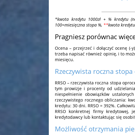
*kwota kredytu 1000zł + % kredytu (n
100=miesięczna stopa %,
*
*
kwota kredytu
Pragniesz porównac więce
Ocena – przejrzeć i dołączyć ocenę (
trzeba napisać również opinię, i to mo
miesięcu.
Rzeczywista roczna stopa
RRSO – rzeczywista roczna stopa oproce
tym prowizje i procenty od udzielani
niespełnienie obowiązków ustalonyc
rzeczywistego rocznego obliczania: kwot
kredytu: 30 dni. RRSO = 392%. Całkowit
RRSO konkretnej firmy kredytowej, j
kredytodawcy lub kontaktując się osobiś
Możliwość otrzymania pie