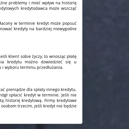
ażne problemy i mieć wpływ na historię
redytowych kredytodawca może wszcząć
espłacony w terminie kredyt może popsuć
ponować kredyty na bardziej niewygodne
eśli klient sobie życzy, to wnosząc płatę
nia kredytu możno dowiedzieć się u
u i wyboru terminu przedłużania.
zać pieniądze dla spłaty innego kredytu.
ł spłacić kredyt w terminie. Jeśli nie
ą historię kredytową. Firmy kredytowe
osobom trzecim, jeśli kredyt nie będzie