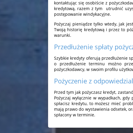
kontaktując się osobiście z pożyczkod
kredytową, razem z tym utrudnić uzy
postępowanie windykacyjne.
Pożyczaj pieniądze tylko wtedy, jak je
Twoją historię kredytową i przez to p
warunki.
Przedłużenie spłaty pożyc
Szybkie kredyty oferują przedłużenie spł
o przedłużenie terminu możno prze
pożyczkodawcy, w swoim profilu użytkow
Pożyczenie z odpowiedzia
Przed tym jak pożyczasz kredyt, zastanó
Pożyczaj wyłącznie w wypadkach, gdy p
spłacisz kredytu, to możesz mieć pro
mają prawo do wystawienia odsetek, ora
spłacony w terminie.