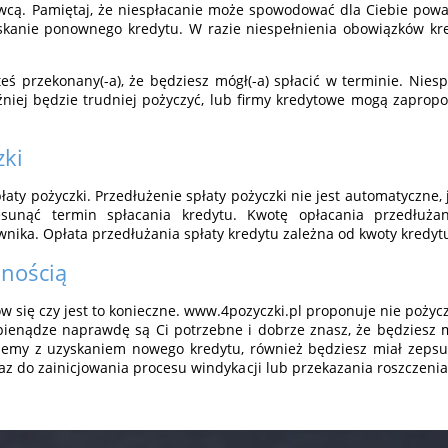
awcą. Pamiętaj, że niespłacanie może spowodować dla Ciebie pow
skanie ponownego kredytu. W razie niespełnienia obowiązków k
steś przekonany(-a), że będziesz mógł(-a) spłacić w terminie. Ni
óźniej będzie trudniej pożyczyć, lub firmy kredytowe mogą zapro
zki
aty pożyczki. Przedłużenie spłaty pożyczki nie jest automatyczne, j
sunąć termin spłacania kredytu. Kwotę opłacania przedłuża
nika. Opłata przedłużania spłaty kredytu zależna od kwoty kredyt
lnością
w się czy jest to konieczne. www.4pozyczki.pl proponuje nie pożyc
ienądze naprawdę są Ci potrzebne i dobrze znasz, że będziesz móg
blemy z uzyskaniem nowego kredytu, również będziesz miał zepsut
z do zainicjowania procesu windykacji lub przekazania roszczenia 