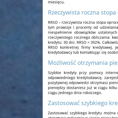
miesięcu.
Rzeczywista roczna stopa
RRSO – rzeczywista roczna stopa oproce
tym prowizje i procenty od udzielani
niespełnienie obowiązków ustalonyc
rzeczywistego rocznego obliczania: kwot
kredytu: 30 dni. RRSO = 392%. Całkowit
RRSO konkretnej firmy kredytowej, j
kredytodawcy lub kontaktując się osobiś
Możliwość otrzymania pie
Szybkie kredyty przy pomocy intern
odpowiedniego kredytodawcę, zarejest
pozytywnej odpowiedzi otrzymasz pien
pieniędzy dostaniesz już w ciągu kilk
ciągu jednego dnia roboczego.
Zastosować szybkiego kr
Zastosować szybkiego kredytu można w
otrzymasz wyłącznie w czasie pracy kr