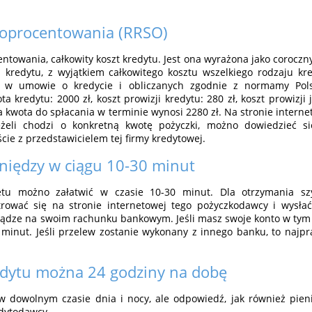
 oprocentowania (RRSO)
ntowania, całkowity koszt kredytu. Jest ona wyrażona jako coroczny
a kredytu, z wyjątkiem całkowitego kosztu wszelkiego rodzaju kr
h w umowie o kredycie i obliczanych zgodnie z normamy Polsk
a kredytu: 2000 zł, koszt prowizji kredytu: 280 zł, koszt prowizji j
a kwota do spłacania w terminie wynosi 2280 zł. Na stronie inter
eżeli chodzi o konkretną kwotę pożyczki, możno dowiedzieć s
cie z przedstawicielem tej firmy kredytowej.
niędzy w ciągu 10-30 minut
etu możno załatwić w czasie 10-30 minut. Dla otrzymania sz
rować się na stronie internetowej tego pożyczkodawcy i wysła
iądze na swoim rachunku bankowym. Jeśli masz swoje konto w tym
u minut. Jeśli przelew zostanie wykonany z innego banku, to naj
edytu można 24 godziny na dobę
 dowolnym czasie dnia i nocy, ale odpowiedź, jak również pieni
edytodawcy.