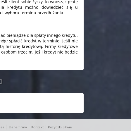
eśli klient sobie życzy, to wnosząc płatę
nia kredytu możno dowiedzieć się u
u i wyboru terminu przedłużania.
zać pieniądze dla spłaty innego kredytu.
ł spłacić kredyt w terminie. Jeśli nie
ą historię kredytową. Firmy kredytowe
osobom trzecim, jeśli kredyt nie będzie
I
|
|
|
|
ies
Dane firmy
Kontakt
Pożyczki Litwie