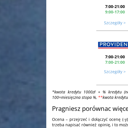
7:00-21:00
9:00-17:00
Szczegóły >
7:00-21:00
7:00-21:00
Szczegóły >
*kwota kredytu 1000zł + % kredytu (n
100=miesięczna stopa %,
*
*
kwota kredytu
Pragniesz porównac więce
Ocena – przejrzeć i dołączyć ocenę (
trzeba napisać również opinię, i to mo