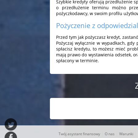
Szybkie kredyty oferują przedłużenie spł
o przedłużenie terminu możno prze
pożyczkodawcy, w swoim profilu użytkow
Pożyczenie z odpowiedzia
Przed tym jak pożyczasz kredyt, zastanó
Pożyczaj wyłącznie w wypadkach, gdy p
spłacisz kredytu, to możesz mieć pro
mają prawo do wystawienia odsetek, ora
spłacony w terminie.
|
|
|
Twój asystant finansowy
O nas
Warunki