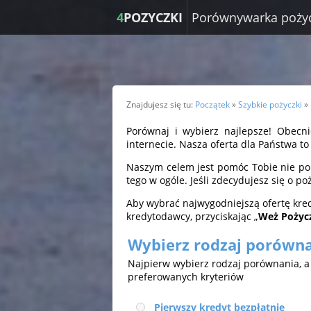
4
POZYCZKI
Porównywarka poży
Znajdujesz się tu:
Początek
»
Szybkie pożyczki
»
Porównaj i wybierz najlepsze! Obecni
internecie. Nasza oferta dla Państwa t
Naszym celem jest pomóc Tobie nie pomy
tego w ogóle. Jeśli zdecydujesz się o 
Aby wybrać najwygodniejszą ofertę kre
kredytodawcy, przyciskając „
Weż Pożyc
Wybierz rodzaj porówn
Najpierw wybierz rodzaj porównania, 
preferowanych kryteriów
Pierwszy kredyt bezpłatnie