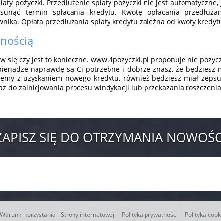
aty pożyczki. Przedłużenie spłaty pożyczki nie jest automatyczne, j
sunąć termin spłacania kredytu. Kwotę opłacania przedłuża
nika. Opłata przedłużania spłaty kredytu zależna od kwoty kredyt
lnością
w się czy jest to konieczne. www.4pozyczki.pl proponuje nie pożyc
ienądze naprawdę są Ci potrzebne i dobrze znasz, że będziesz móg
blemy z uzyskaniem nowego kredytu, również będziesz miał zepsut
z do zainicjowania procesu windykacji lub przekazania roszczenia 
ZAPISZ SIĘ DO OTRZYMANIA NOWOŚC
|
|
Warunki korzystania - Strony internetowej
Polityka prywatności
Polityka cook