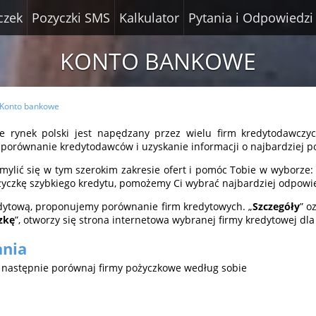
czek
Pozyczki SMS
Kalkulator
Pytania i Odpowiedzi
KONTO BANKOWE
Konto bankowe
e rynek polski jest napędzany przez wielu firm kredytodawczyc
o porównanie kredytodawców i uzyskanie informacji o najbardziej p
lić się w tym szerokim zakresie ofert i pomóc Tobie w wyborze: c
pożyczkę szybkiego kredytu, pomożemy Ci wybrać najbardziej odpow
dytową, proponujemy porównanie firm kredytowych. „
Szczegóły
” o
zkę
”, otworzy się strona internetowa wybranej firmy kredytowej dla 
ania
a następnie porównaj firmy pożyczkowe według sobie