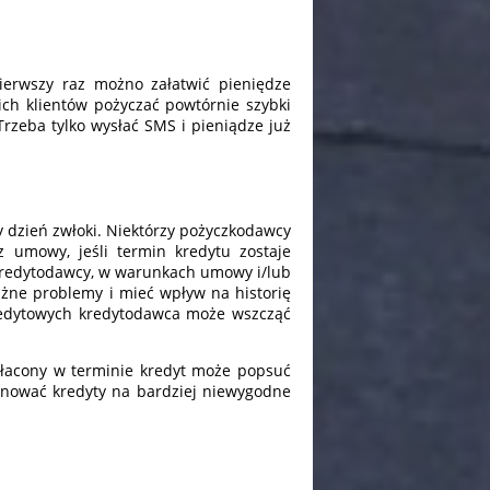
pierwszy raz możno załatwić pieniędze
ich klientów pożyczać powtórnie szybki
Trzeba tylko wysłać SMS i pieniądze już
y dzień zwłoki. Niektórzy pożyczkodawcy
 umowy, jeśli termin kredytu zostaje
 kredytodawcy, w warunkach umowy i/lub
ażne problemy i mieć wpływ na historię
redytowych kredytodawca może wszcząć
espłacony w terminie kredyt może popsuć
ponować kredyty na bardziej niewygodne