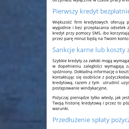
Pierwszy kredyt bezpłatni
Większość firm kredytowych oferują p
wygodnie i bez przepłacania odsetek z
kredyt przy pomocy SMS, ibo korzystają
przez parę minut będą na Twoim kont
Sankcje karne lub koszty 
Szybkie kredyty za zwłoki mogą wymagać
w dopełnieniu zaległości wymagają z
spóżniony. Dokładną informację o kosz
kontaktując się osobiście z pożyczkod
kredytową, razem z tym utrudnić uzy
postępowanie windykacyjne.
Pożyczaj pieniądze tylko wtedy, jak je
Twoją historię kredytową i przez to p
warunki.
Przedłużenie spłaty pożyc