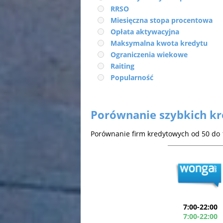
RRSO
Miesięczna stopa procentowa
Opłata aktywacyjna
Maksymalna kwota kredytu
Ograniczenia wiekowe
Raiting
Popularność
Porównanie szybkich k
Porównanie firm kredytowych od 50 do 1
7:00-22:00
7:00-22:00