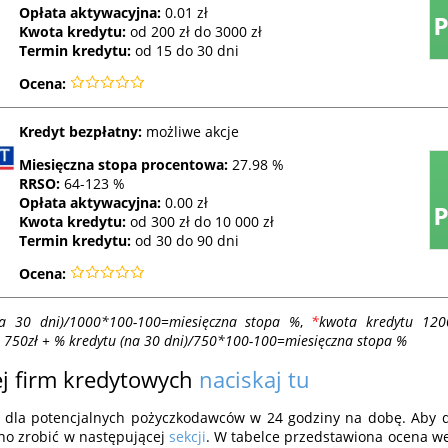
Opłata aktywacyjna:
0.01 zł
Kwota kredytu:
od 200 zł do 3000 zł
Termin kredytu:
od 15 do 30 dni
Ocena:
Kredyt bezpłatny:
możliwe akcje
Miesięczna stopa procentowa:
27.98 %
RRSO
:
64-123 %
Opłata aktywacyjna:
0.00 zł
Kwota kredytu:
od 300 zł do 10 000 zł
Termin kredytu:
od 30 do 90 dni
Ocena:
a 30 dni)/1000*100-100=miesięczna stopa %
,
*
kwota kredytu 120
 750zł + % kredytu (na 30 dni)/750*100-100=miesięczna stopa %
j firm kredytowych
naciskaj tu
-y) dla potencjalnych pożyczkodawców w 24 godziny na dobę. Aby
żno zrobić w następującej
sekcji
. W tabelce przedstawiona ocena we