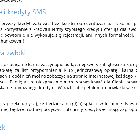
e i kredyty SMS
ierwszy kredyt załatwić bez kosztu oprocentowania. Tylko na 
a korzystanie z kredytu! Firmy szybkiego kredytu oferują dla swo
c powtórnie nie wykonuje się rejestracji, ani innych formalności. 
o bankowym!
za zwłoki
 o spłacanie karne zaczynając od łącznej kwoty zaległości za każd
apłatę za list przypomnienia i/lub jednorazową opłatę karną z
tach z opóźnień możno zobaczyć na stronie internetowej każdego
awcą. Pamiętaj, że niespłacanie może spowodować dla Ciebie pow
skanie ponownego kredytu. W razie niespełnienia obowiązków k
steś przekonany(-a), że będziesz mógł(-a) spłacić w terminie. Ni
óźniej będzie trudniej pożyczyć, lub firmy kredytowe mogą zapro
zki