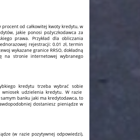
 procent od całkowitej kwoty kredytu, w
edytów, jakie ponosi pożyczkodawca za
iego prawa. Przykład dla obliczania
ednorazowej rejestracji: 0.01 zł, termin
netewoj wykazane granice RRSO, dokładną
ię na stronie internetowej wybranego
ybkiego kredytu trzeba wybrać sobie
ć wniosek udzielenia kredytu. W razie
 samym banku jaki ma kredytodawca, to
prawdopodobniej dostaniesz pieniądze w
ądze (w razie pozytywnej odpowiedzi),