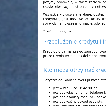
pożyczy ponownie, w takim razie w ob
czasie rejestracji na stronie interneto
Wszystkie wykorzystane dane, dostępn
kredytowej. Jest możliwe, że koszty kr
sprawdź najnowsze informacje, odwiedz
* opłata miesięczna
Przedłużenie kredytu i 
Kredytobiorca ma prawo zaproponować 
przedłużenia terminu. O dokładną kwot
Kto może otrzymać kre
Pożyczkę od Loans4players.pl może otrz
jest w wieku od 18 do 80 lat,
posiada własny numer telefonu 
posiada osobisty rachunek banko
posiada ważny dowód osobisty,
jest obywatelem Rzeczypospoli