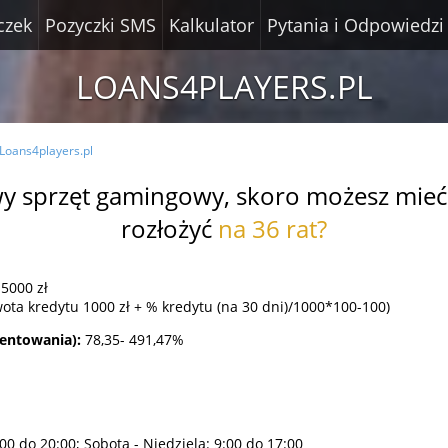
czek
Pozyczki SMS
Kalkulator
Pytania i Odpowiedzi
LOANS4PLAYERS.PL
Loans4players.pl
y sprzęt gamingowy, skoro możesz mieć g
rozłożyć
na 36 rat?
5000 zł
ota kredytu 1000 zł + % kredytu (na 30 dni)/1000*100-100)
centowania):
78,35- 491,47%
8:00 dо 20:00; Sobota - Niedziela: 9:00 dо 17:00