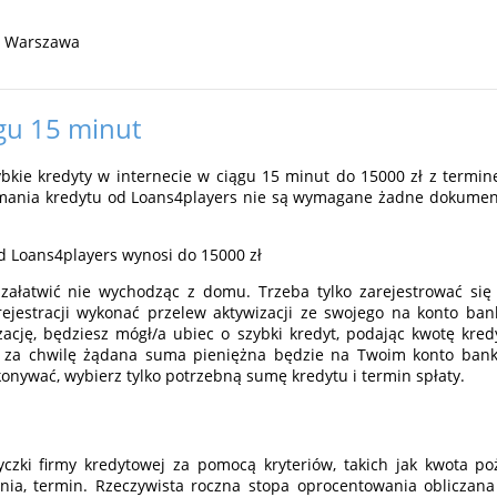
05 Warszawa
gu 15 minut
ybkie kredyty w internecie w ciągu 15 minut do 15000 zł z termin
ymania kredytu od Loans4players nie są wymagane żadne dokument
 Loans4players wynosi do 15000 zł
załatwić nie wychodząc z domu. Trzeba tylko zarejestrować się 
rejestracji wykonać przelew aktywizacji ze swojego na konto ban
ację, będziesz mógł/a ubiec o szybki kredyt, podając kwotę kredy
o za chwilę żądana suma pieniężna będzie na Twoim konto bank
konywać, wybierz tylko potrzebną sumę kredytu i termin spłaty.
czki firmy kredytowej za pomocą kryteriów, takich jak kwota poży
nia, termin. Rzeczywista roczna stopa oprocentowania obliczana