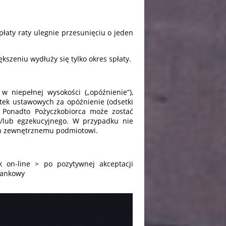
spłaty raty ulegnie przesunięciu o jeden
szeniu wydłuży się tylko okres spłaty.
w niepełnej wysokości („opóźnienie”),
tek ustawowych za opóźnienie (odsetki
 Ponadto Pożyczkobiorca może zostać
/lub egzekucyjnego. W przypadku nie
eń zewnętrznemu podmiotowi.
k on-line > po pozytywnej akceptacji
bankowy