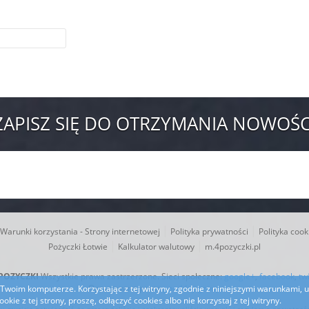
ZAPISZ SIĘ DO OTRZYMANIA NOWOŚC
|
|
Warunki korzystania - Strony internetowej
Polityka prywatności
Polityka cook
|
|
Pożyczki Łotwie
Kalkulator walutowy
m.4pozyczki.pl
POZYCZKI
Wszystkie prawa zastrzerzone. Sieci społeczne:
google+
,
facebook
,
twi
Opracowana przez
goodday.group
 Twoim komputerze. Korzystając z tej witryny, zgodnie z niniejszymi warunkami,
ie z tej strony, proszę, odłączyć cookies albo nie korzystaj z tej witryny.
ny, musicie potwierdzić, że przeczytaliście i zaakceptowaliście warunki i regulamin prywatnoś