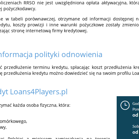
liczeniach RRSO nie jest uwzględniona opłata aktywacyjna, któr
wej pożyczkodawcy.
e w tabeli porównawczej, otrzymane od informacji dostępnej na
edytu, koszty prowizji i inne warunki pożyczkowe zostały zmienio
ając stronę internetową firmy kredytowej.
informacja polityki odnowienia
przedłużenie terminu kredytu, spłacając koszt przedłużenia kre
ę przedłużenia kredytu możno dowiedzieć się na swoim profilu Loa
dyt
Loans4Players.pl
ymać każda osoba fizyczna, która:
komórkowego,
wy,
tej Polskiej z miejscem zamieszkania na terenie