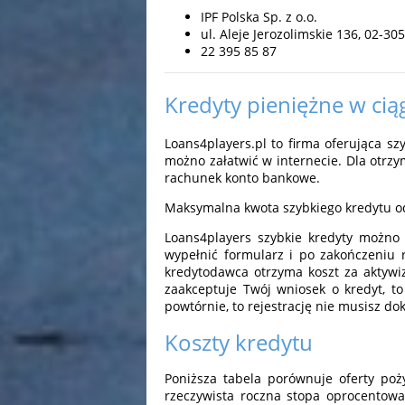
IPF Polska Sp. z o.o.
ul. Aleje Jerozolimskie 136, 02-3
22 395 85 87
Kredyty pieniężne w cią
Loans4players.pl to firma oferująca sz
możno załatwić w internecie. Dla otrz
rachunek konto bankowe.
Maksymalna kwota szybkiego kredytu od
Loans4players szybkie kredyty możno 
wypełnić formularz i po zakończeniu 
kredytodawca otrzyma koszt za aktywiz
zaakceptuje Twój wniosek o kredyt, t
powtórnie, to rejestrację nie musisz do
Koszty kredytu
Poniższa tabela porównuje oferty poży
rzeczywista roczna stopa oprocentowa