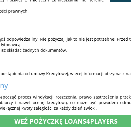
ości prawnych.
dź odpowiedzailny! Nie pożyczaj, jak to nie jest potrzebne! Przed 
edytodawcą.
sisz składać żadnych dokumentów.
 odstąpienia od umowy Kredytowej, więcej informacji otrzymasz na
rny
począć proces windykacji roszczenia, prawo zastrzeżenia przek
kobiorcy i nawet ocenę kredytową, co może być powodem odm
ie łącznej kwoty zaległości za każdy dzień zwłoki.
WEŹ POŻYCZKĘ LOANS4PLAYERS