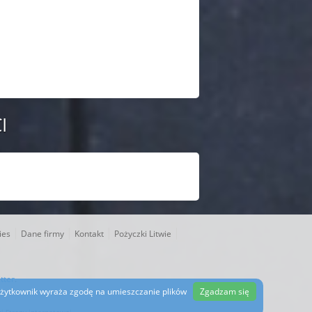
I
|
|
|
|
ies
Dane firmy
Kontakt
Pożyczki Litwie
tter
.
 użytkownik wyraża zgodę na umieszczanie plików
Zgadzam się
ci Strony internetowej.