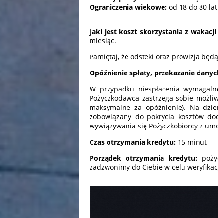
Ograniczenia wiekowe:
od 18 do 80 lat
Jaki jest koszt skorzystania z wakac
miesiąc.
Pamiętaj, że odsteki oraz prowizja będ
Opóźnienie spłaty, przekazanie danyc
W przypadku niespłacenia wymagalnej 
Pożyczkodawca zastrzega sobie możliw
maksymalne za opóźnienie). Na dzie
zobowiązany do pokrycia kosztów do
wywiązywania się Pożyczkobiorcy z u
Czas otrzymania kredytu:
15 minut
Porządek otrzymania kredytu:
poży
zadzwonimy do Ciebie w celu weryfika