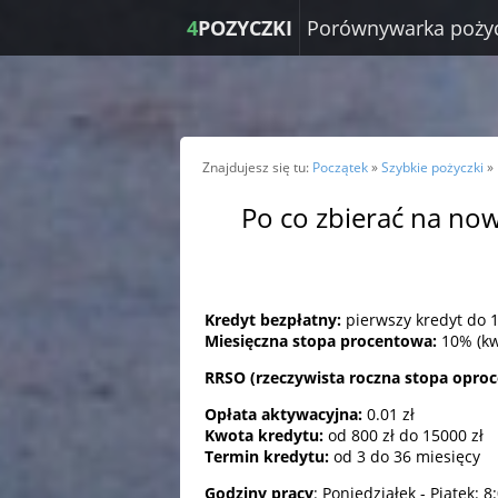
4
POZYCZKI
Porównywarka poży
Znajdujesz się tu:
Początek
»
Szybkie pożyczki
»
Po co zbierać na now
Kredyt bezpłatny:
pierwszy kredyt do 1
Miesięczna stopa procentowa:
10% (kw
RRSO (rzeczywista roczna stopa opro
Opłata aktywacyjna:
0.01 zł
Kwota kredytu:
od 800 zł do 15000 zł
Termin kredytu:
od 3 do 36 miesięcy
Godziny pracy
: Poniedziałek - Piątek: 