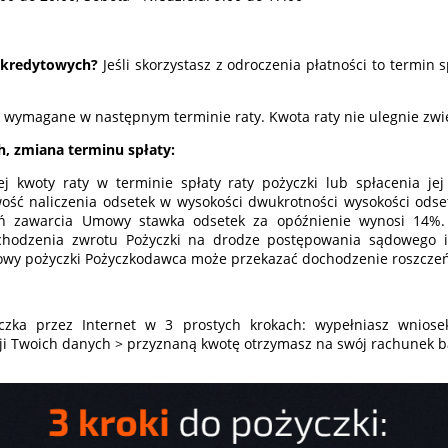
ji kredytowych?
Jeśli skorzystasz z odroczenia płatności to termin 
ą wymagane w następnym terminie raty. Kwota raty nie ulegnie zwięk
h, zmiana terminu spłaty:
kwoty raty w terminie spłaty raty pożyczki lub spłacenia jej 
ość naliczenia odsetek w wysokości dwukrotności wysokości odse
ń zawarcia Umowy stawka odsetek za opóźnienie wynosi 14%.
chodzenia zwrotu Pożyczki na drodze postępowania sądowego i
mowy pożyczki Pożyczkodawca może przekazać dochodzenie roszcz
czka przez Internet w 3 prostych krokach: wypełniasz wniose
cji Twoich danych > przyznaną kwotę otrzymasz na swój rachunek 