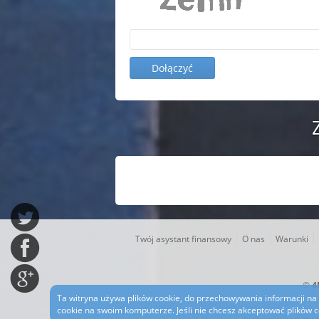
|
|
|
Twój asystant finansowy
O nas
Warunki
©
4
Ta witryna używa plików cookie, do przechowywania informacji na
cookie na swoim komputerze. Jeśli nie chcesz akceptować plików cook
Korzystając z tej stro