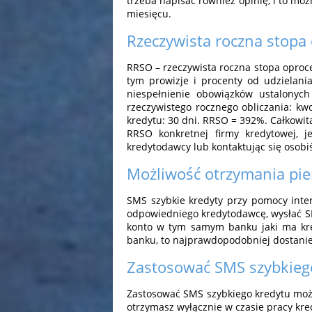
trzeba napisać również opinię, i to mo
miesięcu.
Rzeczywista roczna stopa
RRSO – rzeczywista roczna stopa oproce
tym prowizje i procenty od udzielani
niespełnienie obowiązków ustalonyc
rzeczywistego rocznego obliczania: kwot
kredytu: 30 dni. RRSO = 392%. Całkowit
RRSO konkretnej firmy kredytowej, j
kredytodawcy lub kontaktując się osobiś
Możliwość otrzymania pie
SMS szybkie kredyty przy pomocy inte
odpowiedniego kredytodawcę, wysłać S
konto w tym samym banku jaki ma kred
banku, to najprawdopodobniej dostanie
Zastosować SMS szybkieg
Zastosować SMS szybkiego kredytu możn
otrzymasz wyłącznie w czasie pracy kr