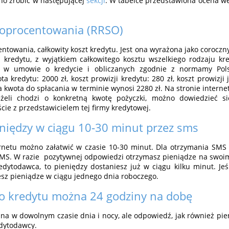
żno zrobić w następującej
sekcji
. W tabelce przedstawiona ocena we
 oprocentowania (RRSO)
ntowania, całkowity koszt kredytu. Jest ona wyrażona jako coroczny
a kredytu, z wyjątkiem całkowitego kosztu wszelkiego rodzaju kr
h w umowie o kredycie i obliczanych zgodnie z normamy Polsk
a kredytu: 2000 zł, koszt prowizji kredytu: 280 zł, koszt prowizji j
a kwota do spłacania w terminie wynosi 2280 zł. Na stronie inter
eżeli chodzi o konkretną kwotę pożyczki, możno dowiedzieć s
cie z przedstawicielem tej firmy kredytowej.
niędzy w ciągu 10-30 minut przez sms
rnetu możno załatwić w czasie 10-30 minut. Dla otrzymania SMS 
MS. W razie pozytywnej odpowiedzi otrzymasz pieniądze na swoi
ytodawca, to pieniędzy dostaniesz już w ciągu kilku minut. Jeś
sz pieniądze w ciągu jednego dnia roboczego.
o kredytu można 24 godziny na dobę
a w dowolnym czasie dnia i nocy, ale odpowiedź, jak również pien
edytodawcy.