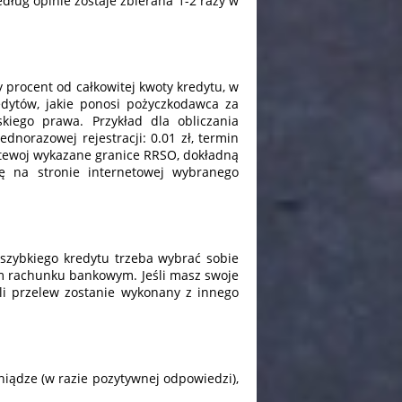
dług opinie zostaje zbierana 1-2 razy w
 procent od całkowitej kwoty kredytu, w
edytów, jakie ponosi pożyczkodawca za
iego prawa. Przykład dla obliczania
ednorazowej rejestracji: 0.01 zł, termin
netewoj wykazane granice RRSO, dokładną
ię na stronie internetowej wybranego
szybkiego kredytu trzeba wybrać sobie
m rachunku bankowym. Jeśli masz swoje
li przelew zostanie wykonany z innego
iądze (w razie pozytywnej odpowiedzi),