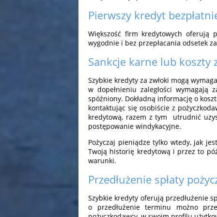
Pierwszy kredyt bezpłatni
Większość firm kredytowych oferują p
wygodnie i bez przepłacania odsetek za 
Sankcje karne lub koszty 
Szybkie kredyty za zwłoki mogą wymagać
w dopełnieniu zaległości wymagają z
spóżniony. Dokładną informację o kosz
kontaktując się osobiście z pożyczkod
kredytową, razem z tym utrudnić uzy
postępowanie windykacyjne.
Pożyczaj pieniądze tylko wtedy, jak je
Twoją historię kredytową i przez to p
warunki.
Przedłużenie spłaty pożyc
Szybkie kredyty oferują przedłużenie spł
o przedłużenie terminu możno prze
pożyczkodawcy, w swoim profilu użytkow