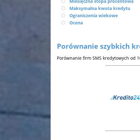
Miesięczna stopa procentowa
Maksymalna kwota kredytu
Ograniczenia wiekowe
Ocena
Porównanie szybkich k
Porównanie firm SMS kredytowych od 10