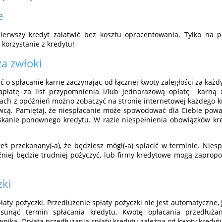
e
ierwszy kredyt załatwić bez kosztu oprocentowania. Tylko na 
korzystanie z kredytu!
za zwłoki
 o spłacanie karne zaczynając od łącznej kwoty zaległości za każd
apłatę za list przypomnienia i/lub jednorazową opłatę karną z
tach z opóźnień możno zobaczyć na stronie internetowej każdego
awcą. Pamiętaj, że niespłacanie może spowodować dla Ciebie pow
skanie ponownego kredytu. W razie niespełnienia obowiązków k
steś przekonany(-a), że będziesz mógł(-a) spłacić w terminie. Ni
óźniej będzie trudniej pożyczyć, lub firmy kredytowe mogą zapro
zki
aty pożyczki. Przedłużenie spłaty pożyczki nie jest automatyczne, j
sunąć termin spłacania kredytu. Kwotę opłacania przedłuża
nika. Opłata przedłużania spłaty kredytu zależna od kwoty kredyt