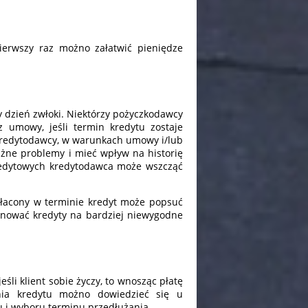
pierwszy raz możno załatwić pieniędze
y dzień zwłoki. Niektórzy pożyczkodawcy
 umowy, jeśli termin kredytu zostaje
 kredytodawcy, w warunkach umowy i/lub
ażne problemy i mieć wpływ na historię
redytowych kredytodawca może wszcząć
espłacony w terminie kredyt może popsuć
ponować kredyty na bardziej niewygodne
eśli klient sobie życzy, to wnosząc płatę
nia kredytu możno dowiedzieć się u
u i wyboru terminu przedłużania.