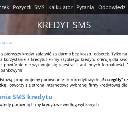
czek
Pozyczki SMS
Kalkulator
Pytania i Odpowiedzi
KREDYT SMS
edyt sms
ją pierwszy kredyt załatwić za darmo bez kosztu odsetek. Tylko n
a korzystanie z kredytu! Firmy szybkiego kredytu oferują dla swo
c powtórnie nie wykonuje się rejestracji, ani innych formalności. 
o bankowym!
dytową, proponujemy porównanie firm kredytowych. „
Szczegóły
” o
zkę
”, otworzy się strona internetowa wybranej firmy kredytowej dla 
ania SMS kredytu
i wtedy porównaj firmy kredytowe według wybranych