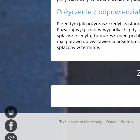
Pożyczenie z odpowiedzia
Przed tym jak pożyczasz kredyt, zastanó
Pożyczaj wyłącznie w wypadkach, gdy p
spłacisz kredytu, to możesz mieć pro
mają prawo do wystawienia odsetek, ora
spłacony w terminie.
|
|
|
Twój asystant finansowy
O nas
Warunki