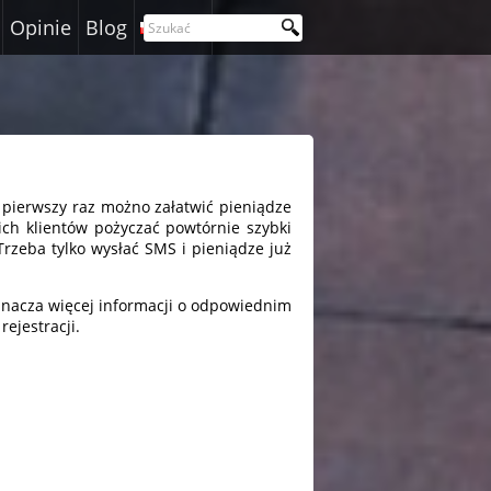
Opinie
Blog
Polski
a pierwszy raz możno załatwić pieniądze
ich klientów pożyczać powtórnie szybki
Trzeba tylko wysłać SMS i pieniądze już
znacza więcej informacji o odpowiednim
rejestracji.