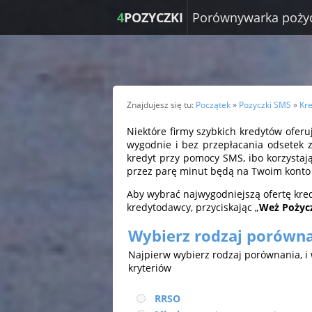
4
POZYCZKI
Porównywarka poży
Znajdujesz się tu:
Początek
»
Pozyczki SMS
»
Kr
Niektóre firmy szybkich kredytów oferu
wygodnie i bez przepłacania odsetek z
kredyt przy pomocy SMS, ibo korzystają
przez parę minut będą na Twoim kont
Aby wybrać najwygodniejszą ofertę kre
kredytodawcy, przyciskając „
Weż Pożyc
Wybierz rodzaj porówn
Najpierw wybierz rodzaj porównania, 
kryteriów
RRSO