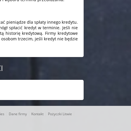
zać pieniądze dla spłaty innego kredytu.
ł spłacić kredyt w terminie. Jeśli nie
ą historię kredytową. Firmy kredytowe
osobom trzecim, jeśli kredyt nie będzie
I
|
|
|
|
ies
Dane firmy
Kontakt
Pożyczki Litwie