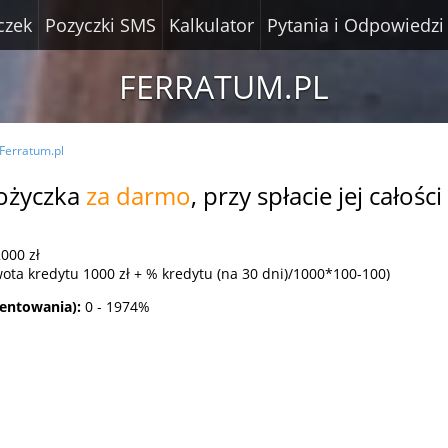
czek
Pozyczki SMS
Kalkulator
Pytania i Odpowiedzi
FERRATUM.PL
Ferratum.pl
ożyczka
za darmo
, przy spłacie jej całośc
000 zł
ota kredytu 1000 zł + % kredytu (na 30 dni)/1000*100-100)
centowania):
0 - 1974%