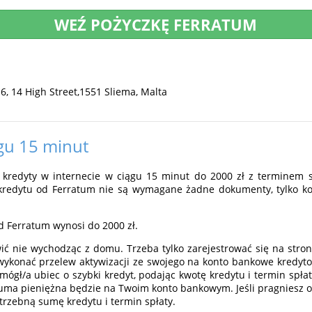
WEŹ POŻYCZKĘ FERRATUM
 6, 14 High Street,1551 Sliema, Malta
gu 15 minut
ie kredyty w internecie w ciągu 15 minut do 2000 zł z terminem 
a kredytu od Ferratum nie są wymagane żadne dokumenty, tylko k
 Ferratum wynosi do 2000 zł.
ić nie wychodząc z domu. Trzeba tylko zarejestrować się na stron
 wykonać przelew aktywizacji ze swojego na konto bankowe kredyto
 mógł/a ubiec o szybki kredyt, podając kwotę kredytu i termin spła
suma pieniężna będzie na Twoim konto bankowym. Jeśli pragniesz ot
trzebną sumę kredytu i termin spłaty.