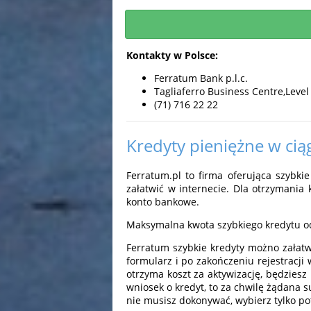
Kontakty w Polsce:
Ferratum Bank p.l.c.
Tagliaferro Business Centre,Level
(71) 716 22 22
Kredyty pieniężne w cią
Ferratum.pl to firma oferująca szybk
załatwić w internecie. Dla otrzymani
konto bankowe.
Maksymalna kwota szybkiego kredytu od
Ferratum szybkie kredyty możno załatw
formularz i po zakończeniu rejestracji
otrzyma koszt za aktywizację, będziesz
wniosek o kredyt, to za chwilę żądana 
nie musisz dokonywać, wybierz tylko po