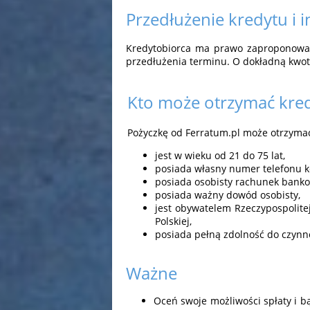
Przedłużenie kredytu i 
Kredytobiorca ma prawo zaproponować 
przedłużenia terminu. O dokładną kwot
Kto może otrzymać kre
Pożyczkę od Ferratum.pl może otrzymać 
jest w wieku od 21 do 75 lat,
posiada własny numer telefonu 
posiada osobisty rachunek banko
posiada ważny dowód osobisty,
jest obywatelem Rzeczypospolitej
Polskiej,
posiada pełną zdolność do czynn
Ważne
Oceń swoje możliwości spłaty i bą