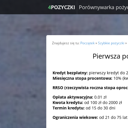
4
POZYCZKI
Porównywarka poży
Znajdujesz się tu:
Początek
»
Szybkie pożyczki
»
Pierwsza p
Kredyt bezpłatny:
pierwszy kredyt do 2
Miesięczna stopa procentowa:
10% (kw
RRSO (rzeczywista roczna stopa opro
Opłata aktywacyjna:
0.01 zł
Kwota kredytu:
od 100 zł do 2000 zł
Termin kredytu:
od 15 do 30 dni
Ograniczenia wiekowe:
od 21 do 75 lat