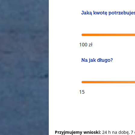
Przyjmujemy wnioski:
24 h na dobę, 7