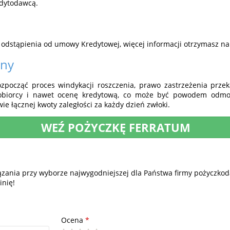
edytodawcą.
 odstąpienia od umowy Kredytowej, więcej informacji otrzymasz na
rny
począć proces windykacji roszczenia, prawo zastrzeżenia przek
kobiorcy i nawet ocenę kredytową, co może być powodem odm
ie łącznej kwoty zaległości za każdy dzień zwłoki.
WEŹ POŻYCZKĘ FERRATUM
iązania przy wyborze najwygodniejszej dla Państwa firmy pożyczkoda
inię!
Ocena
*