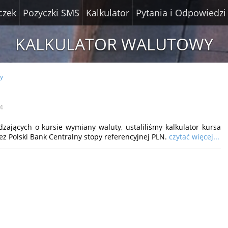
czek
Pozyczki SMS
Kalkulator
Pytania i Odpowiedzi
KALKULATOR WALUTOWY
wy
4
zających o kursie wymiany waluty, ustaliliśmy kalkulator kursa
ez Polski Bank Centralny stopy referencyjnej PLN.
czytać więcej...