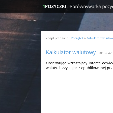
4
POZYCZKI
Porównywarka poży
Znajdujesz się tu:
Początek
»
Kalkulator waluto
Kalkulator walutowy
2015-04-1
Obserwując wzrastający interes odwied
waluty, korzystając z opublikowanej prz