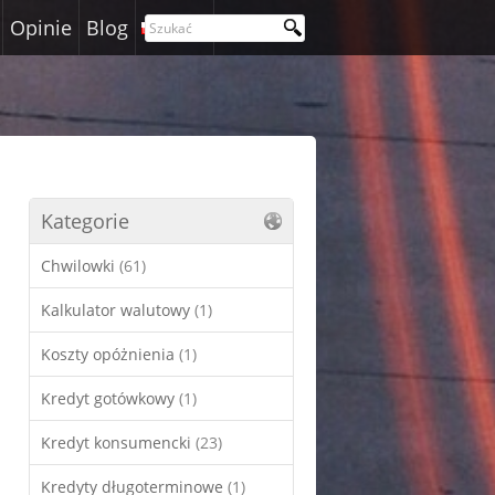
Opinie
Blog
Polski
Kategorie
Chwilowki
(61)
Kalkulator walutowy
(1)
Koszty opóżnienia
(1)
Kredyt gotówkowy
(1)
Kredyt konsumencki
(23)
Kredyty długoterminowe
(1)